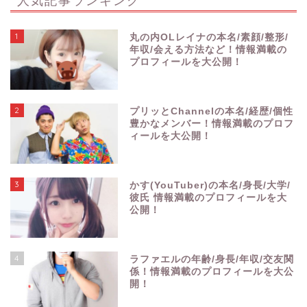
1
丸の内OLレイナの本名/素顔/整形/
年収/会える方法など！情報満載の
プロフィールを大公開！
2
プリッとChannelの本名/経歴/個性
豊かなメンバー！情報満載のプロフ
ィールを大公開！
3
かす(YouTuber)の本名/身長/大学/
彼氏 情報満載のプロフィールを大
公開！
4
ラファエルの年齢/身長/年収/交友関
係！情報満載のプロフィールを大公
開！