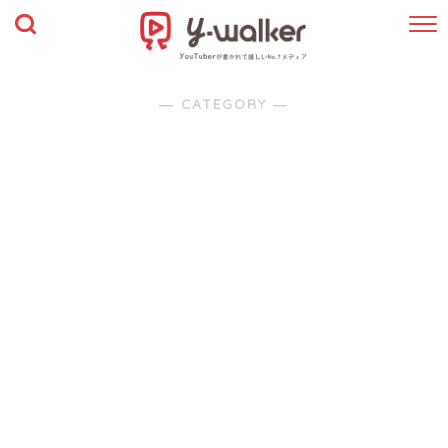
― CATEGORY ―