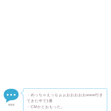
・めっちゃえっもぉぉおおおおおwww行き
てきた中で1番
視聴者
・CMかとおもった。