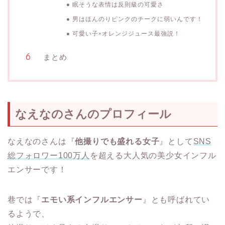
眠そうな表情は反則級の可愛さ
男はほんのりピンクのチークに弱いんです！
可愛い子×オレンジジュース最強説！
まとめ
なえなのさんのプロフィール
なえなのさんは『
他撮りでも盛れる女子
』として
SNS
総フォロワー100万人
を超える大人気の美少女インフル
エンサーです！
巷では『
エモい系インフルエンサー
』とも呼ばれてい
るようで、