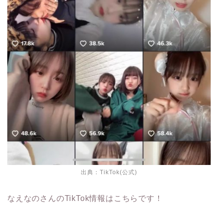
出典：
TikTok(公式)
なえなのさんのTikTok情報はこちらです！