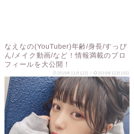
なえなの(YouTuber)年齢/身長/すっぴ
ん/メイク動画/など！情報満載のプロ
フィールを大公開！
2019年11月12日
/
2019年12月10日