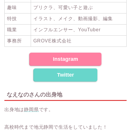
趣味
プリクラ、可愛い子と遊ぶ
特技
イラスト、メイク、動画撮影、編集
職業
インフルエンサー、YouTuber
事務所
GROVE株式会社
Instagram
Twitter
なえなのさんの出身地
出身地は
静岡県
です。
高校時代まで地元静岡で生活をしていました！