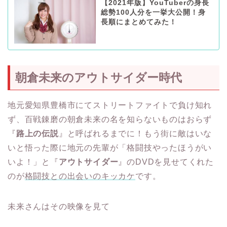
【2021年版】YouTuberの身長
総勢100人分を一挙大公開！身
長順にまとめてみた！
朝倉未来のアウトサイダー時代
地元愛知県豊橋市にてストリートファイトで負け知れ
ず、百戦錬磨の朝倉未来の名を知らないものはおらず
『
路上の伝説
』と呼ばれるまでに！もう街に敵はいな
いと悟った際に地元の先輩が「格闘技やったほうがい
いよ！」と『
アウトサイダー
』のDVDを見せてくれた
のが
格闘技との出会いのキッカケ
です。
未来さんはその映像を見て