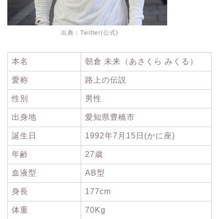
出典：
Twitter(公式)
本名
朝倉 未来（あさくら みくる）
愛称
路上の伝説
性別
男性
出身地
愛知県豊橋市
誕生日
1992年7月15日(かに座)
年齢
27歳
血液型
AB型
身長
177cm
体重
70Kg