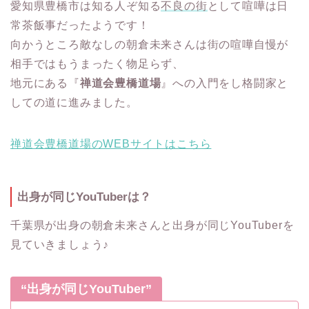
愛知県豊橋市は知る人ぞ知る
不良の街
として喧嘩は日
常茶飯事だったようです！
向かうところ敵なしの朝倉未来さんは街の喧嘩自慢が
相手ではもうまったく物足らず、
地元にある『
禅道会豊橋道場
』への入門をし格闘家と
しての道に進みました。
禅道会豊橋道場のWEBサイトはこちら
出身が同じYouTuberは？
千葉県が出身の朝倉未来さんと出身が同じYouTuberを
見ていきましょう♪
“出身が同じYouTuber”