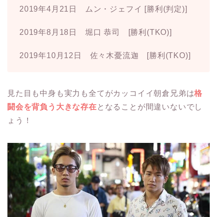
2019年4月21日 ムン・ジェフイ [勝利(判定)]
2019年8月18日 堀口 恭司 [勝利(TKO)]
2019年10月12日 佐々木憂流迦 [勝利(TKO)]
見た目も中身も実力も全てがカッコイイ朝倉兄弟は
格
闘会を背負う大きな存在
となることが間違いないでし
ょう！