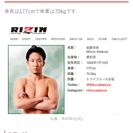
身長は
177cm
で体重は
70kg
です。
出典：
RIZIN(公式)