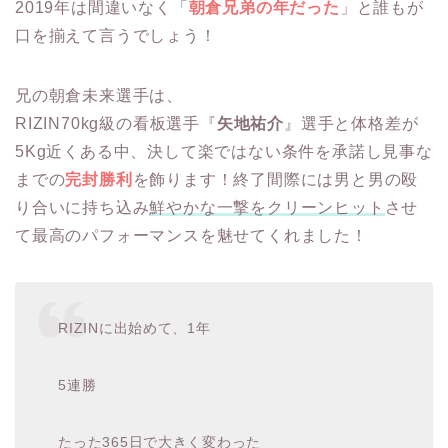
2019年は間違いなく「
朝倉兄弟の年だった
」と誰もが
口を揃えて言うでしょう！
兄の朝倉未来選手は、
RIZIN70kg級の看板選手『
矢地祐介
』選手と体格差が
5Kg近くある中、決して楽ではない条件を承諾し見事な
までの
完封勝利
を飾ります！終了間際には男と男の殴
り合いに持ち込み
鮮やかな一撃をクリーンヒット
させ
て最高のパフォーマンスを魅せてくれました！
RIZINに出始めて、1年
5連勝
たった365日で大きく変わった