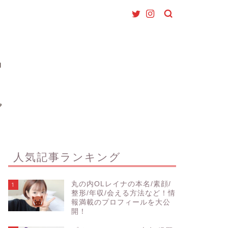
人気記事ランキング
丸の内OLレイナの本名/素顔/
1
整形/年収/会える方法など！情
報満載のプロフィールを大公
開！