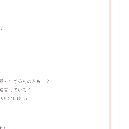
は？
意外すぎるあの人も！？
運営している？
8月22日時点)
す！