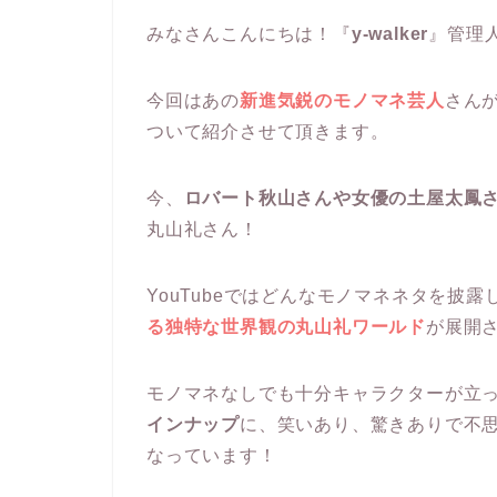
みなさんこんにちは！『
y-walker
』管理
今回はあの
新進気鋭のモノマネ芸人
さんが
ついて紹介させて頂きます。
今、
ロバート秋山さんや女優の土屋太鳳
丸山礼さん！
YouTubeではどんなモノマネネタを披
る独特な世界観の丸山礼ワールド
が展開
モノマネなしでも十分キャラクターが立
インナップ
に、笑いあり、驚きありで不
なっています！