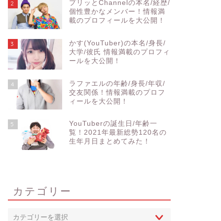
プリッとChannelの本名/経歴/
2
個性豊かなメンバー！情報満
載のプロフィールを大公開！
かす(YouTuber)の本名/身長/
3
大学/彼氏 情報満載のプロフィ
ールを大公開！
ラファエルの年齢/身長/年収/
4
交友関係！情報満載のプロフ
ィールを大公開！
YouTuberの誕生日/年齢一
5
覧！2021年最新総勢120名の
生年月日まとめてみた！
カテゴリー