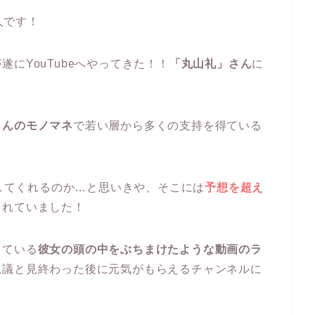
人です！
遂にYouTubeへやってきた！！
「丸山礼」さん
に
さんのモノマネ
で若い層から多くの支持を得ている
露してくれるのか…と思いきや、そこには
予想を超え
されていました！
っている
彼女の頭の中をぶちまけたような動画のラ
思議と見終わった後に元気がもらえるチャンネルに