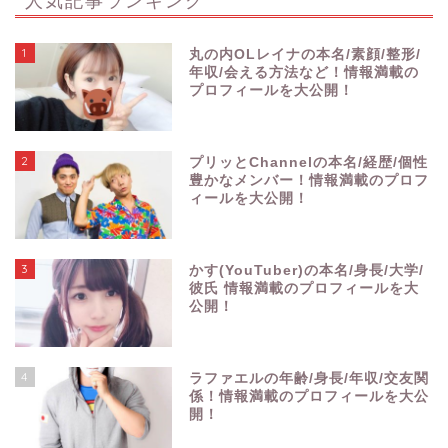
1
丸の内OLレイナの本名/素顔/整形/
年収/会える方法など！情報満載の
プロフィールを大公開！
2
プリッとChannelの本名/経歴/個性
豊かなメンバー！情報満載のプロフ
ィールを大公開！
3
かす(YouTuber)の本名/身長/大学/
彼氏 情報満載のプロフィールを大
公開！
4
ラファエルの年齢/身長/年収/交友関
係！情報満載のプロフィールを大公
開！