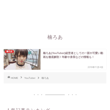
楠ろあ
楠ろあ
楠ろあ(YouTuber)経営者としての一面や可愛い動
画を徹底解剖！年齢や身長などの情報も！
2018年11月4日
HOME
YouTuber
楠ろあ
人気記事ランキング