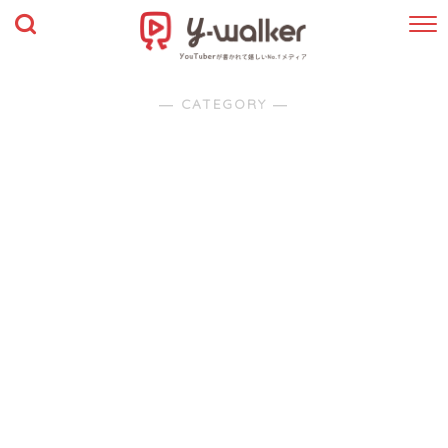
― CATEGORY ―