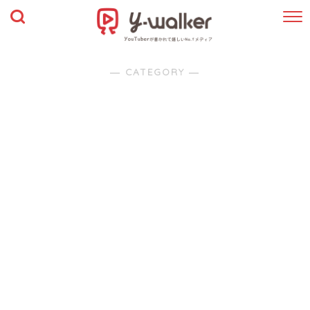
― CATEGORY ―