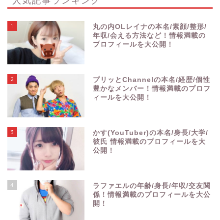
1
丸の内OLレイナの本名/素顔/整形/
年収/会える方法など！情報満載の
プロフィールを大公開！
2
プリッとChannelの本名/経歴/個性
豊かなメンバー！情報満載のプロフ
ィールを大公開！
3
かす(YouTuber)の本名/身長/大学/
彼氏 情報満載のプロフィールを大
公開！
4
ラファエルの年齢/身長/年収/交友関
係！情報満載のプロフィールを大公
開！