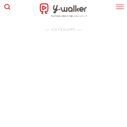
― CATEGORY ―