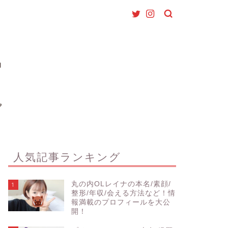
人気記事ランキング
丸の内OLレイナの本名/素顔/
1
整形/年収/会える方法など！情
報満載のプロフィールを大公
開！