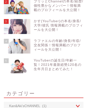
プリッとChannelの本名/経歴/
2
個性豊かなメンバー！情報満
載のプロフィールを大公開！
かす(YouTuber)の本名/身長/
3
大学/彼氏 情報満載のプロフィ
ールを大公開！
ラファエルの年齢/身長/年収/
4
交友関係！情報満載のプロフ
ィールを大公開！
YouTuberの誕生日/年齢一
5
覧！2021年最新総勢120名の
生年月日まとめてみた！
カテゴリー