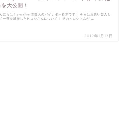
味を大公開！
んにちは！y-walker管理人のパイナポー鈴木です！ 今回はお笑い芸人と
て一斉を風靡したヒロシさんについて！ そのヒロシさんが …
2019年1月17日