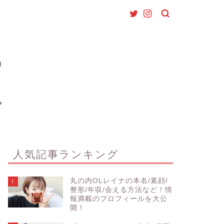
人気記事ランキング
丸の内OLレイナの本名/素顔/
1
整形/年収/会える方法など！情
報満載のプロフィールを大公
開！