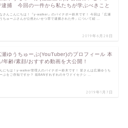
で逮捕 今回の一件から私たちが学ぶべきこと
なさんこんにちは！『y-walker』のパイナポー鈴木です！ 今回は「広瀬
うちゅーぶさんが公然わいせつ罪で逮捕された件」について紹 …
2019年6月28日
広瀬ゆうちゅーぶ(YouTuber)のプロフィール 本
名/年齢/素顔/おすすめ動画を大公開！
んにちは！y-walker管理人のパイナポー鈴木です！ 皆さんは広瀬ゆうち
ーぶをご存知ですか？ 垢BANすれすれのキワドイセクシ …
2019年1月7日