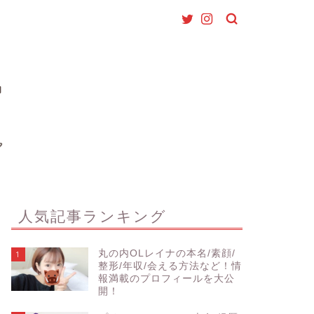
人気記事ランキング
丸の内OLレイナの本名/素顔/
1
整形/年収/会える方法など！情
報満載のプロフィールを大公
開！