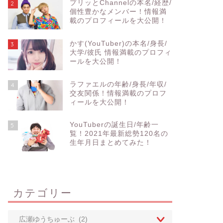
プリッとChannelの本名/経歴/
2
個性豊かなメンバー！情報満
載のプロフィールを大公開！
かす(YouTuber)の本名/身長/
3
大学/彼氏 情報満載のプロフィ
ールを大公開！
ラファエルの年齢/身長/年収/
4
交友関係！情報満載のプロフ
ィールを大公開！
YouTuberの誕生日/年齢一
5
覧！2021年最新総勢120名の
生年月日まとめてみた！
カテゴリー