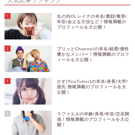
1
丸の内OLレイナの本名/素顔/整形/
年収/会える方法など！情報満載の
プロフィールを大公開！
2
プリッとChannelの本名/経歴/個性
豊かなメンバー！情報満載のプロフ
ィールを大公開！
3
かす(YouTuber)の本名/身長/大学/
彼氏 情報満載のプロフィールを大
公開！
4
ラファエルの年齢/身長/年収/交友関
係！情報満載のプロフィールを大公
開！