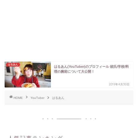
はるあん
はるあん(YouTuber)のプロフィール 彼氏/学校/料
理の腕前について大公開！
2019年4月30日
HOME
YouTuber
はるあん
人気記事ランキング