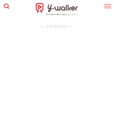
― CATEGORY ―