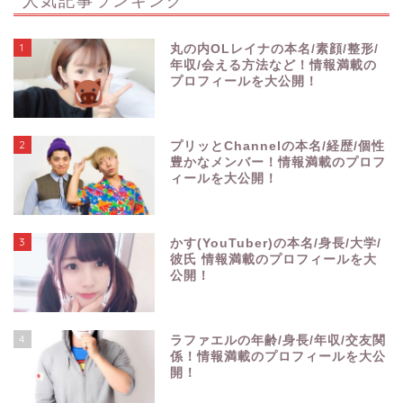
1
丸の内OLレイナの本名/素顔/整形/
年収/会える方法など！情報満載の
プロフィールを大公開！
2
プリッとChannelの本名/経歴/個性
豊かなメンバー！情報満載のプロフ
ィールを大公開！
3
かす(YouTuber)の本名/身長/大学/
彼氏 情報満載のプロフィールを大
公開！
4
ラファエルの年齢/身長/年収/交友関
係！情報満載のプロフィールを大公
開！