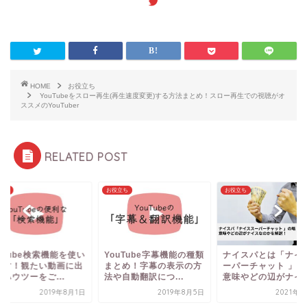
HOME
お役立ち
YouTubeをスロー再生(再生速度変更)する方法まとめ！スロー再生での視聴がオ
ススメのYouTuber
RELATED POST
立ち
お役立ち
お役立ち
uTube字幕機能の種類
ナイスパとは「ナイスス
とめ！字幕の表示の方
ーパーチャット 」の略！
自動翻訳につ...
意味やどの辺がナイス...
2019年8月5日
2021年6月9日
YouTube検索機能