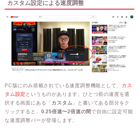
カスタム設定による速度調整
PC版にのみ搭載されている速度調整機能として、
カス
タム設定
というものがあります。ひとつ前の速度を選
択する画面にある「
カスタム
」と書いてある部分をク
リックすると、
0.25倍速〜2倍速の間
で自由に設定可能
な速度調整バーが登場します。