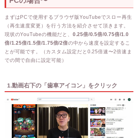
PCの場合〜
まずはPCで使用するブラウザ版YouTubeでスロー再生
（再生速度変更）を行う方法を紹介させて頂きます。
現状のYouTubeの機能だと、
0.25倍/0.5倍/0.75倍/1.0
倍/1.25倍/1.5倍/1.75倍/2倍
の中から速度を設定するこ
とが可能です。（カスタム設定だと0.25倍速〜2倍速ま
での間で自由に設定可能）
1.動画右下の「歯車アイコン」をクリック