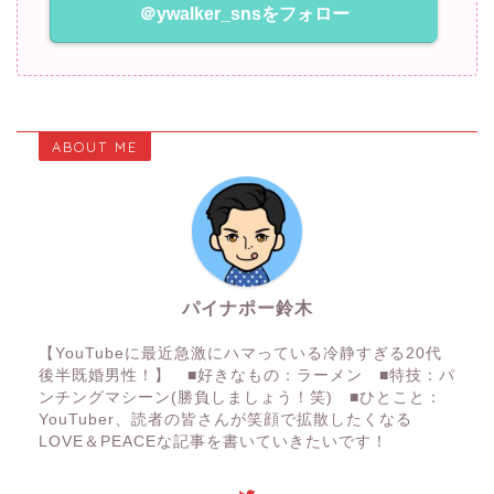
＠ywalker_snsをフォロー
ABOUT ME
パイナポー鈴木
【YouTubeに最近急激にハマっている冷静すぎる20代
後半既婚男性！】 ■好きなもの：ラーメン ■特技：パ
ンチングマシーン(勝負しましょう！笑) ■ひとこと：
YouTuber、読者の皆さんが笑顔で拡散したくなる
LOVE＆PEACEな記事を書いていきたいです！