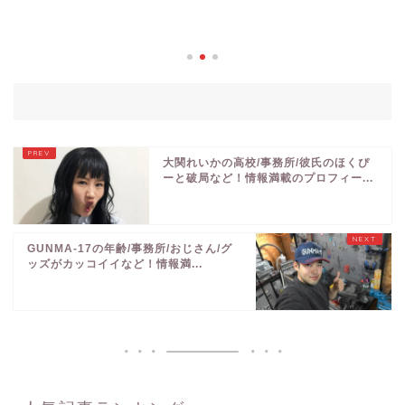
こなす！観たい動画
会うハウツーをご...
2019年
大関れいかの高校/事務所/彼氏のほくぴ
ーと破局など！情報満載のプロフィー...
GUNMA-17の年齢/事務所/おじさん/グ
ッズがカッコイイなど！情報満...