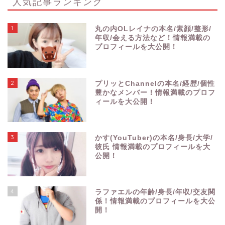
人気記事ランキング
1
丸の内OLレイナの本名/素顔/整形/
年収/会える方法など！情報満載の
プロフィールを大公開！
2
プリッとChannelの本名/経歴/個性
豊かなメンバー！情報満載のプロフ
ィールを大公開！
3
かす(YouTuber)の本名/身長/大学/
彼氏 情報満載のプロフィールを大
公開！
4
ラファエルの年齢/身長/年収/交友関
係！情報満載のプロフィールを大公
開！