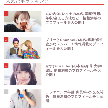
人気記事ランキング
1
丸の内OLレイナの本名/素顔/整形/
年収/会える方法など！情報満載の
プロフィールを大公開！
2
プリッとChannelの本名/経歴/個性
豊かなメンバー！情報満載のプロフ
ィールを大公開！
3
かす(YouTuber)の本名/身長/大学/
彼氏 情報満載のプロフィールを大
公開！
4
ラファエルの年齢/身長/年収/交友関
係！情報満載のプロフィールを大公
開！