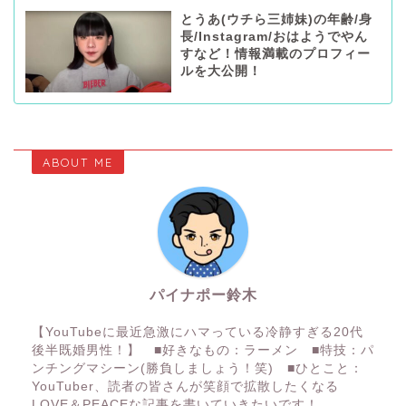
とうあ(ウチら三姉妹)の年齢/身
長/Instagram/おはようでやん
すなど！情報満載のプロフィー
ルを大公開！
ABOUT ME
パイナポー鈴木
【YouTubeに最近急激にハマっている冷静すぎる20代
後半既婚男性！】 ■好きなもの：ラーメン ■特技：パ
ンチングマシーン(勝負しましょう！笑) ■ひとこと：
YouTuber、読者の皆さんが笑顔で拡散したくなる
LOVE＆PEACEな記事を書いていきたいです！