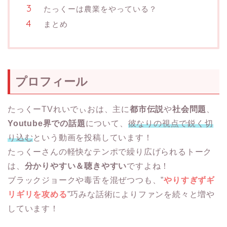
たっくーは農業をやっている？
まとめ
プロフィール
たっくーTVれいでぃおは、主に
都市伝説
や
社会問題
、
Youtube界での話題
について、
彼なりの視点で鋭く切
り込む
という動画を投稿しています！
たっくーさんの軽快なテンポで繰り広げられるトーク
は、
分かりやすい＆聴きやすい
ですよね！
ブラックジョークや毒舌を混ぜつつも、”
やりすぎずギ
リギリを攻める
”巧みな話術によりファンを続々と増や
しています！