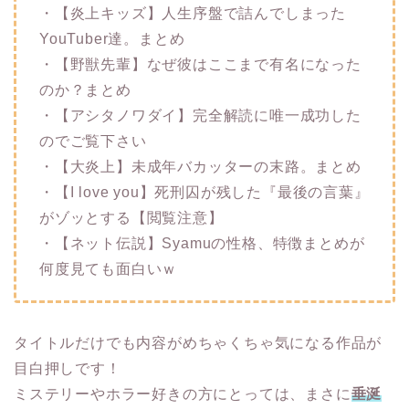
・【炎上キッズ】人生序盤で詰んでしまった
YouTuber達。まとめ
・【野獣先輩】なぜ彼はここまで有名になった
のか？まとめ
・【アシタノワダイ】完全解読に唯一成功した
のでご覧下さい
・【大炎上】未成年バカッターの末路。まとめ
・【I love you】死刑囚が残した『最後の言葉』
がゾッとする【閲覧注意】
・【ネット伝説】Syamuの性格、特徴まとめが
何度見ても面白いｗ
タイトルだけでも内容がめちゃくちゃ気になる作品が
目白押しです！
ミステリーやホラー好きの方にとっては、まさに
垂涎