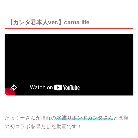
【カンタ君本人ver.】canta life
たっくーさんが憧れの
水溜りボンドカンタさん
と念願
の初コラボを果たした動画です！