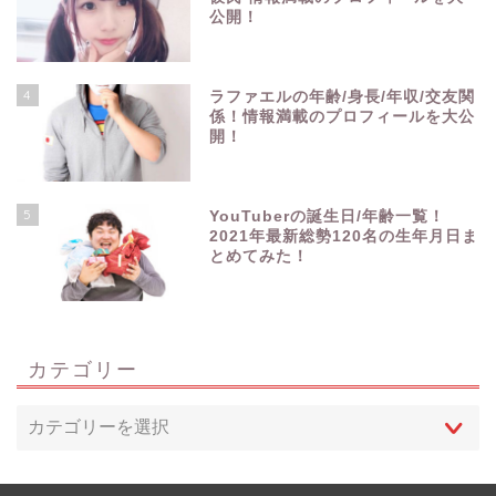
公開！
4
ラファエルの年齢/身長/年収/交友関
係！情報満載のプロフィールを大公
開！
5
YouTuberの誕生日/年齢一覧！
2021年最新総勢120名の生年月日ま
とめてみた！
カテゴリー