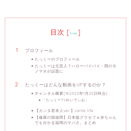
目次
[
]
hide
プロフィール
たっくーのプロフィール
たっくーは元芸人？ハローバイバイ・関のモ
ノマネが話題に
たっくーはどんな動画をUPするのか？
チャンネル概要(※2020年1月25日時点)
「たっくーTVれいでぃお」
【カンタ君本人ver.】canta life
【修羅の国福岡】日本版グラセフｗ赤ちゃん
でも分かる福岡のヤバさ。まとめ