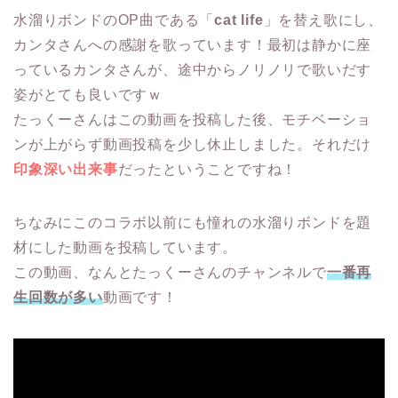
水溜りボンドのOP曲である「
cat life
」を替え歌にし、
カンタさんへの感謝を歌っています！最初は静かに座
っているカンタさんが、途中からノリノリで歌いだす
姿がとても良いですｗ
たっくーさんはこの動画を投稿した後、モチベーショ
ンが上がらず動画投稿を少し休止しました。それだけ
印象深い出来事
だったということですね！
ちなみにこのコラボ以前にも憧れの水溜りボンドを題
材にした動画を投稿しています。
この動画、なんとたっくーさんのチャンネルで
一番再
生回数が多い
動画です！