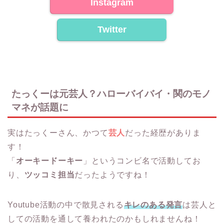
Instagram
Twitter
たっくーは元芸人？ハローバイバイ・関のモノ
マネが話題に
実はたっくーさん、かつて
芸人
だった経歴がありま
す！
「
オーキードーキー
」というコンビ名で活動してお
り、
ツッコミ担当
だったようですね！
Youtube活動の中で散見される
キレのある発言
は芸人と
しての活動を通して養われたのかもしれませんね！