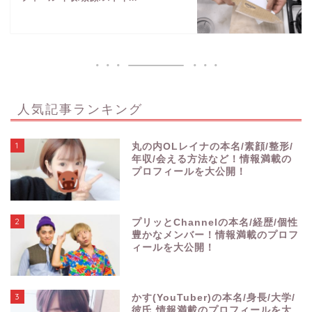
人気記事ランキング
1
丸の内OLレイナの本名/素顔/整形/
年収/会える方法など！情報満載の
プロフィールを大公開！
2
プリッとChannelの本名/経歴/個性
豊かなメンバー！情報満載のプロフ
ィールを大公開！
3
かす(YouTuber)の本名/身長/大学/
彼氏 情報満載のプロフィールを大