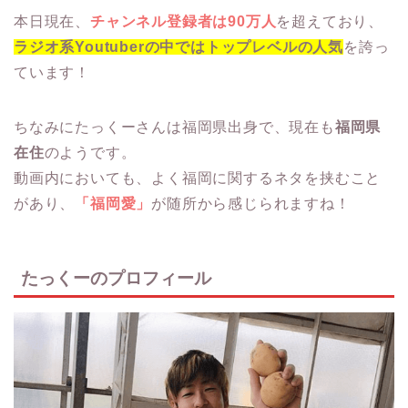
本日現在、
チャンネル登録者は90万人
を超えており、
ラジオ系Youtuberの中ではトップレベルの人気
を誇っ
ています！
ちなみにたっくーさんは福岡県出身で、現在も
福岡県
在住
のようです。
動画内においても、よく福岡に関するネタを挟むこと
があり、
「福岡愛」
が随所から感じられますね！
たっくーのプロフィール