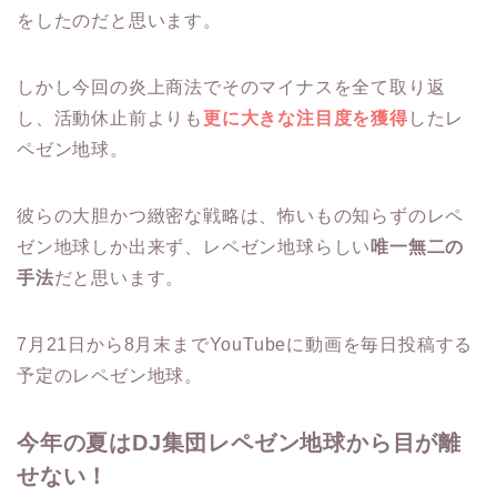
をしたのだと思います。
しかし今回の炎上商法でそのマイナスを全て取り返
し、活動休止前よりも
更に大きな注目度を獲得
したレ
ペゼン地球。
彼らの大胆かつ緻密な戦略は、怖いもの知らずのレペ
ゼン地球しか出来ず、レペゼン地球らしい
唯一無二の
手法
だと思います。
7月21日から8月末までYouTubeに動画を毎日投稿する
予定のレペゼン地球。
今年の夏はDJ集団レペゼン地球から目が離
せない！