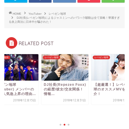
HOME
YouTuber
レペゼン地球
DJ社長(レペゼン地球)によるジャスミンへのパワハラ騒動は全て策略！華麗すぎ
る炎上商法に日本中が騙された！
RELATED POST
ゼン地球
レペゼン地球
レペゼン地球
ペゼン地球
DJ社長(Repezen Foxx)
【超厳選！】レペゼ
ouTuber) メンバーの
の経歴/彼女/交友関係！
球のオススメMVを
/人気急上昇の理由...
情報...
介！
2018年12月15日
2018年12月31日
2018年12