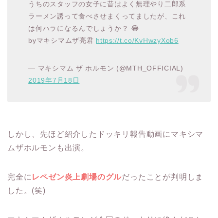
うちのスタッフの女子に昔はよく無理やり二郎系
ラーメン誘って食べさせまくってましたが、これ
は何ハラになるんでしょうか？ 😂
byマキシマムザ亮君
https://t.co/KvHwzyXob6
— マキシマム ザ ホルモン (@MTH_OFFICIAL)
2019年7月18日
しかし、先ほど紹介したドッキリ報告動画にマキシマ
ムザホルモンも出演。
完全に
レペゼン炎上劇場のグル
だったことが判明しま
した。(笑)