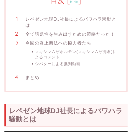
目次
[
]
hide
レペゼン地球DJ社長によるパワハラ騒動と
は
全て話題性を生み出すための策略だった！
今回の炎上商法への協力者たち
マキシマムザホルモン(マキシマムザ亮君)に
よるコメント
シバターによる批判動画
まとめ
レペゼン地球DJ社長によるパワハラ
騒動とは