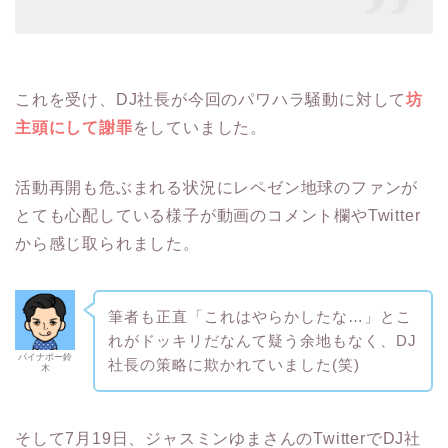
これを受け、DJ社長が今回のパワハラ騒動に対して
坊
主頭にして謝罪
をしていました。
活動再開も危ぶまれる状況にレペゼン地球のファンが
とても心配している様子が動画のコメント欄やTwitter
から感じ取られました。
筆者も正直「これはやらかしたな…」とこ
れがドッキリだなんて疑う余地もなく、DJ
パイナポー鈴
社長の策略に欺かれていました(笑)
木
そして7月19日、ジャスミンゆまさんのTwitterでDJ社