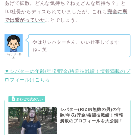
あげて拡散。どんな気持ち？ねぇどんな気持ち？」と
DJ社長からディスられていましたが、これも
完全に裏
では繋がっていた
ことでしょう。
やはりシバターさん、いい仕事してます
ね…笑
パイナポー鈴
木
▼シバターの年齢/年収/貯金/格闘技戦績！情報満載のプ
ロフィールはこちら
シバター(RIZIN無敗の男)の年
齢/年収/貯金/格闘技戦績！情報
満載のプロフィールを大公開！