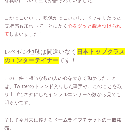
な戦略について全てが語られていました。
曲かっこいいし、映像かっこいいし、ドッキリだった
安堵感も加わって、とにかく
心をグッと惹きつけられ
て
しまいました！
レペゼン地球は間違いなく
日本トップクラス
のエンターテイナー
です！
この一件で相当な数の人の心を大きく動かしたこと
は、Twitterのトレンド入りした事実や、このことを取
り上げてネタにしたインフルエンサーの数から見ても
明らかです。
そして今月末に控える
ドームライブチケットの一般発
売
。