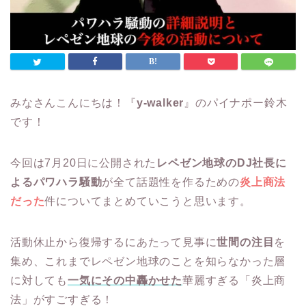
みなさんこんにちは！『
y-walker
』のパイナポー鈴木
です！
今回は7月20日に公開された
レペゼン地球のDJ社長に
よるパワハラ騒動
が全て話題性を作るための
炎上商法
だった
件についてまとめていこうと思います。
活動休止から復帰するにあたって見事に
世間の注目
を
集め、これまでレペゼン地球のことを知らなかった層
に対しても
一気にその中轟かせた
華麗すぎる「炎上商
法」がすごすぎる！