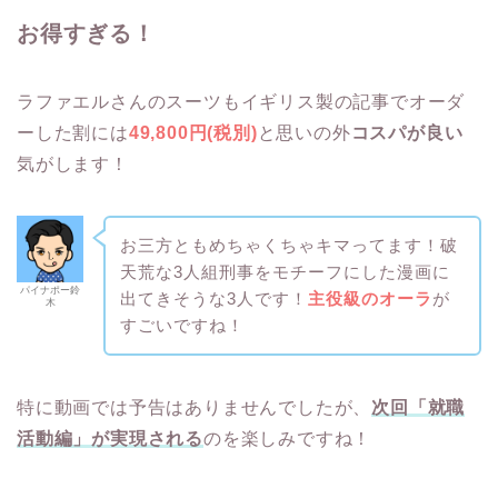
お得すぎる！
ラファエルさんのスーツもイギリス製の記事でオーダ
ーした割には
49,800円(税別)
と思いの外
コスパが良い
気がします！
お三方ともめちゃくちゃキマってます！破
天荒な3人組刑事をモチーフにした漫画に
パイナポー鈴
出てきそうな3人です！
主役級のオーラ
が
木
すごいですね！
特に動画では予告はありませんでしたが、
次回「就職
活動編」が実現される
のを楽しみですね！