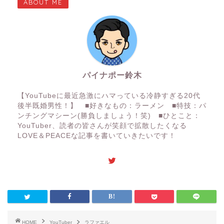
ABOUT ME
パイナポー鈴木
【YouTubeに最近急激にハマっている冷静すぎる20代
後半既婚男性！】 ■好きなもの：ラーメン ■特技：パ
ンチングマシーン(勝負しましょう！笑) ■ひとこと：
YouTuber、読者の皆さんが笑顔で拡散したくなる
LOVE＆PEACEな記事を書いていきたいです！
HOME
YouTuber
ラファエル