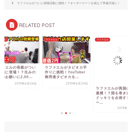
ラファエルがついに就職活動に挑戦！？オーダースーツを揃えて準備万端に！
RELATED POST
ァエル
ラファエル
ラファエル
ファエルの母親がつい
ラファエルがタピオカ手
動画に登場！？生みの
作りに挑戦！YouTuber
のお願いに2,00...
御用達タピオカを...
2019年6月26日
2019年6月24日
ラファエルが異国の
逮捕！？国を巻き込
ドッキリを企画する
ー...
2019年7