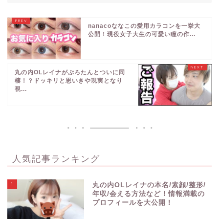
nanacoななこの愛用カラコンを一挙大
公開！現役女子大生の可愛い瞳の作...
丸の内OLレイナがぷろたんとついに同
棲！？ドッキリと思いきや現実となり
視...
人気記事ランキング
1
丸の内OLレイナの本名/素顔/整形/
年収/会える方法など！情報満載の
プロフィールを大公開！