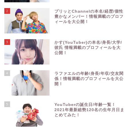
2
プリッとChannelの本名/経歴/個性
豊かなメンバー！情報満載のプロフ
ィールを大公開！
3
かす(YouTuber)の本名/身長/大学/
彼氏 情報満載のプロフィールを大
公開！
4
ラファエルの年齢/身長/年収/交友関
係！情報満載のプロフィールを大公
開！
5
YouTuberの誕生日/年齢一覧！
2021年最新総勢120名の生年月日ま
とめてみた！