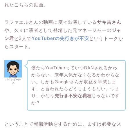
れたこちらの動画。
ラファエルさんの動画に度々出演している
サキ吉さん
や、久々に演者として登場した元マネージャーの
ジャ
ン君
と3人で
YouTuberの先行きが不安
というトークか
らスタート。
僕たちYouTuberっていつBANされるかわ
からない、来年人気がなくなるかわからな
パイナポー鈴
い。しかもGoogleさんが収益を半減しま
木
す、と言われたらどうしようもない。つま
り、かなり
先行き不安な職種
じゃないです
か？
ということで就職活動をするために、まずは必要なス