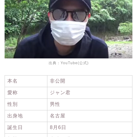
出典：YouTube(公式)
本名
非公開
愛称
ジャン君
性別
男性
出身地
名古屋
誕生日
8月6日