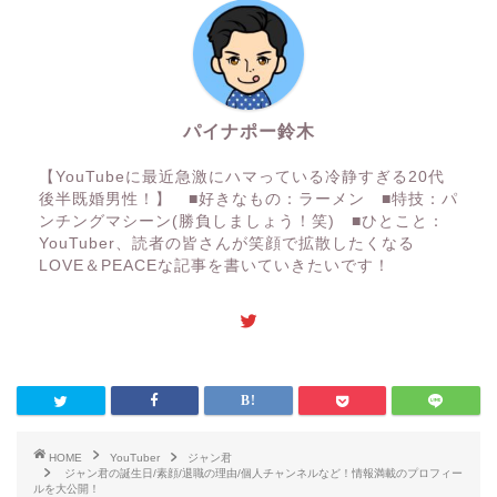
パイナポー鈴木
【YouTubeに最近急激にハマっている冷静すぎる20代
後半既婚男性！】 ■好きなもの：ラーメン ■特技：パ
ンチングマシーン(勝負しましょう！笑) ■ひとこと：
YouTuber、読者の皆さんが笑顔で拡散したくなる
LOVE＆PEACEな記事を書いていきたいです！
HOME
YouTuber
ジャン君
ジャン君の誕生日/素顔/退職の理由/個人チャンネルなど！情報満載のプロフィー
ルを大公開！