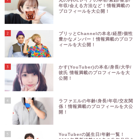
丸の内OLレイナの本名/素顔/整形/
年収/会える方法など！情報満載の
プロフィールを大公開！
2
プリッとChannelの本名/経歴/個性
豊かなメンバー！情報満載のプロフ
ィールを大公開！
3
かす(YouTuber)の本名/身長/大学/
彼氏 情報満載のプロフィールを大
公開！
4
ラファエルの年齢/身長/年収/交友関
係！情報満載のプロフィールを大公
開！
5
YouTuberの誕生日/年齢一覧！