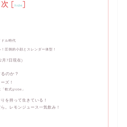
目次
[
]
hide
イドル時代
ル！圧倒的小顔とスレンダー体型！
2月7日現在)
するのか？
リーズ！
軟式globe」
誇りを持って生きている！
だら。レモンジュース一気飲み！