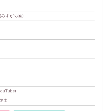
日(みずがめ座)
uTuber
尾木