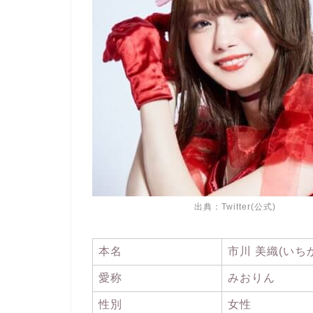
出典：
Twitter(公式)
本名
市川 美織(いち
愛称
みおりん
性別
女性