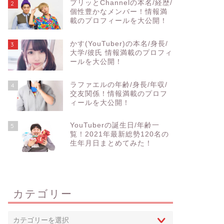
プリッとChannelの本名/経歴/
2
個性豊かなメンバー！情報満
載のプロフィールを大公開！
かす(YouTuber)の本名/身長/
3
大学/彼氏 情報満載のプロフィ
ールを大公開！
ラファエルの年齢/身長/年収/
4
交友関係！情報満載のプロフ
ィールを大公開！
YouTuberの誕生日/年齢一
5
覧！2021年最新総勢120名の
生年月日まとめてみた！
カテゴリー