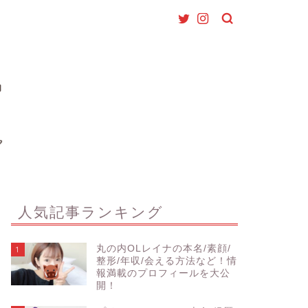
人気記事ランキング
丸の内OLレイナの本名/素顔/
1
整形/年収/会える方法など！情
報満載のプロフィールを大公
開！