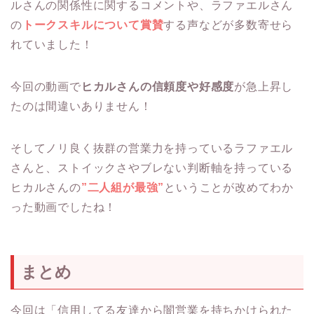
ルさんの関係性に関するコメントや、ラファエルさん
の
トークスキルについて賞賛
する声などが多数寄せら
れていました！
今回の動画で
ヒカルさんの信頼度や好感度
が急上昇し
たのは間違いありません！
そしてノリ良く抜群の営業力を持っているラファエル
さんと、ストイックさやブレない判断軸を持っている
ヒカルさんの
”二人組が最強”
ということが改めてわか
った動画でしたね！
まとめ
今回は「信用してる友達から闇営業を持ちかけられた