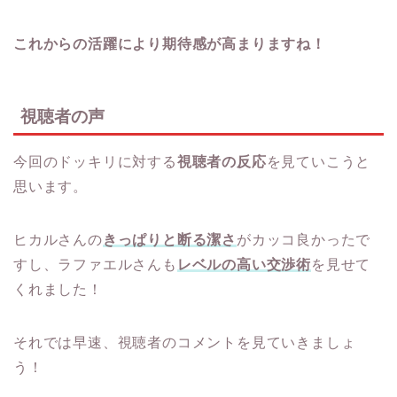
これからの活躍により期待感が高まりますね！
視聴者の声
今回のドッキリに対する
視聴者の反応
を見ていこうと
思います。
ヒカルさんの
きっぱりと断る潔さ
がカッコ良かったで
すし、ラファエルさんも
レベルの高い交渉術
を見せて
くれました！
それでは早速、視聴者のコメントを見ていきましょ
う！