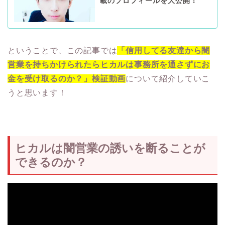
載のプロフィールを大公開！
ということで、この記事では
「信用してる友達から闇
営業を持ちかけられたらヒカルは事務所を通さずにお
金を受け取るのか？」検証動画
について紹介していこ
うと思います！
ヒカルは闇営業の誘いを断ることが
できるのか？