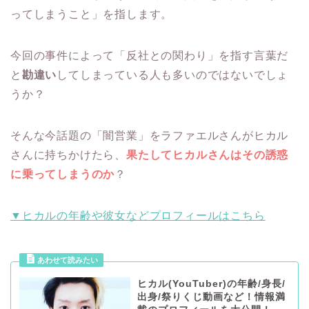
ってしまうこと」を指します。
今回の事件によって「反社との関わり」を指す言葉だ
と
勘違い
してしまっている人も多いのではないでしょ
うか？
そんな今話題の「闇営業」をラファエルさんがヒカル
さんに持ちかけたら、
果たしてヒカルさんはその誘惑
に乗ってしまうのか
？
▼ヒカルの年齢や彼女などプロフィールはこちら
ヒカル(YouTuber)の年齢/身長/
出身/祭りくじ動画など！情報満