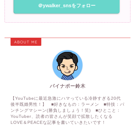
＠ywalker_snsをフォロー
ABOUT ME
パイナポー鈴木
【YouTubeに最近急激にハマっている冷静すぎる20代
後半既婚男性！】 ■好きなもの：ラーメン ■特技：パ
ンチングマシーン(勝負しましょう！笑) ■ひとこと：
YouTuber、読者の皆さんが笑顔で拡散したくなる
LOVE＆PEACEな記事を書いていきたいです！