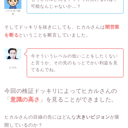
可能なんじゃないか…？
パイナポー鈴
木
そしてドッキリを抜きにしても、ヒカルさんは
闇営業
を断る
ということを断言していました。
今そういうレベルの低いことをしたくない
と言うか、その先のもっとでかい利益を見
ヒカル
てるんでね。
今回の検証ドッキリによってヒカルさんの
「
意識の高さ
」を見ることができました。
ヒカルさんの目線の先にはどんな
大きいビジョン
が展
開しているのか？