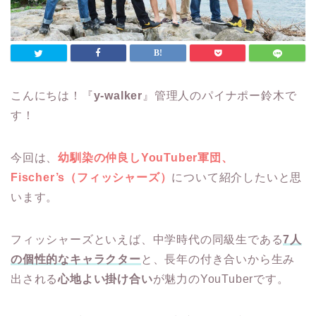
こんにちは！『
y-walker
』管理人のパイナポー鈴木で
す！
今回は、
幼馴染の仲良しYouTuber軍団、
Fischer’s（フィッシャーズ）
について紹介したいと思
います。
フィッシャーズといえば、中学時代の同級生である
7人
の個性的なキャラクター
と、長年の付き合いから生み
出される
心地よい掛け合い
が魅力のYouTuberです。