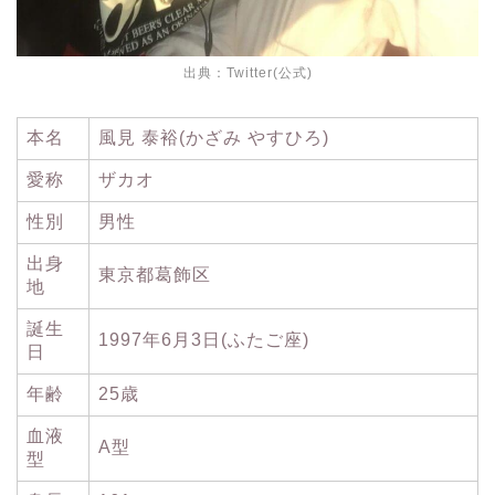
出典：
Twitter(公式)
本名
風見 泰裕(かざみ やすひろ)
愛称
ザカオ
性別
男性
出身
東京都葛飾区
地
誕生
1997年6月3日(ふたご座)
日
年齢
25歳
血液
A型
型