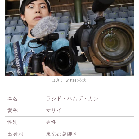
出典：
Twitter(公式)
本名
ラシド・ハムザ・カン
愛称
マサイ
性別
男性
出身地
東京都葛飾区