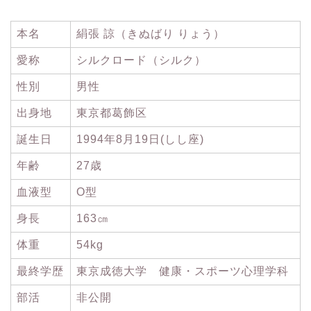
本名
絹張 諒（きぬばり りょう）
愛称
シルクロード（シルク）
性別
男性
出身地
東京都葛飾区
誕生日
1994年8月19日(しし座)
年齢
27歳
血液型
O型
身長
163㎝
体重
54kg
最終学歴
東京成徳大学 健康・スポーツ心理学科
部活
非公開