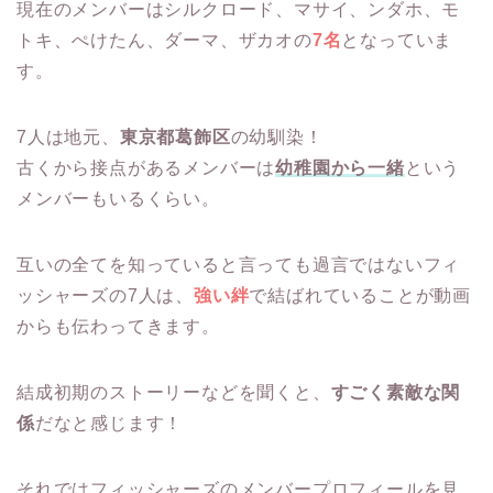
現在のメンバーはシルクロード、マサイ、ンダホ、モ
トキ、ぺけたん、ダーマ、ザカオの
7名
となっていま
す。
7人は地元、
東京都葛飾区
の幼馴染！
古くから接点があるメンバーは
幼稚園から一緒
という
メンバーもいるくらい。
互いの全てを知っていると言っても過言ではないフィ
ッシャーズの7人は、
強い絆
で結ばれていることが動画
からも伝わってきます。
結成初期のストーリーなどを聞くと、
すごく素敵な関
係
だなと感じます！
それではフィッシャーズのメンバープロフィールを見