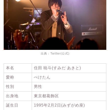
出典：
Twitter(公式)
本名
住田 暁斗(すみだ あきと)
愛称
ぺけたん
性別
男性
出身地
東京都葛飾区
誕生日
1995年2月2日(みずがめ座)