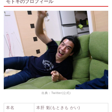
モトキのプロフィール
出典：
Twitter(公式)
本名
本肝 魁(もときも かい)