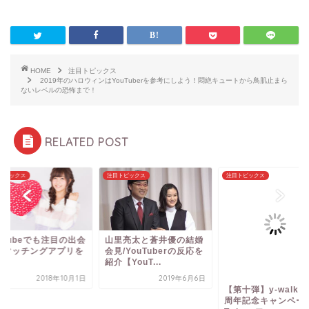
HOME
注目トピックス
2019年のハロウィンはYouTuberを参考にしよう！悶絶キュートから鳥肌止まら
ないレベルの恐怖まで！
RELATED POST
トピックス
注目トピックス
注目トピックス
里亮太と蒼井優の結婚
【第十弾】y-walker２
YouTubeでも注目
/YouTuberの反応を
周年記念キャンペーン！
えるマッチングアプ
【YouT...
Twitterフ...
調査！
2019年6月6日
2020年9月4日
2018年1