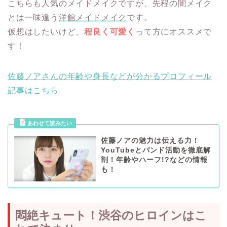
こちらも人気のメイドメイクですが、先程の闇メイク
とは一味違う
洋館メイドメイク
です。
仮想はしたいけど、
程良く可愛く
って方にオススメで
す！
佐藤ノアさんの年齢や身長などが分かるプロフィール
記事はこちら
佐藤ノアの魅力は伝える力！
YouTubeとバンド活動を徹底解
剖！年齢やハーフ!?などの情報
も！
悶絶キュート！渋谷のヒロインはこ